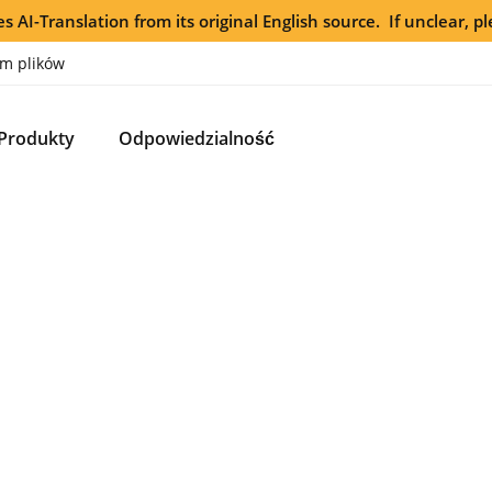
s AI-Translation from its original English source. If unclear, pl
m plików
Produkty
Odpowiedzialność