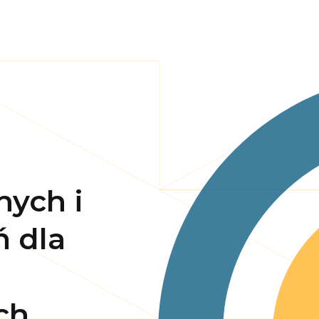
nych i
ń dla
ch