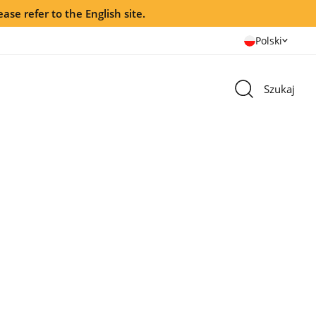
ease refer to the English site.
Polski
Szukaj