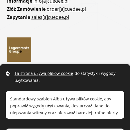
Informacje
info[a]cuedee.pl
Złóż Zamówienie
order[a]cuedee.pl
Zapytanie
sales[a]cuedee.pl
Ta strona używa plików cookie
do statystyk i wygody
użytkowania.
Standardowy szablon Alba używa plików cookie, aby
poprawić wygodę użytkowania, dostarczać dane do
ulepszania witryny oraz oferować bardziej trafne oferty.
Przeczytaj naszą
politykę prywatności
. Jeśli zgadzasz się