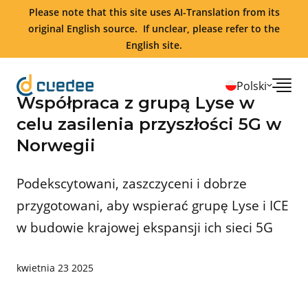
Please note that this site uses AI-Translation from its
original English source. If unclear, please refer to the
English site.
Polski
Współpraca z grupą Lyse w
celu zasilenia przyszłości 5G w
Norwegii
Podekscytowani, zaszczyceni i dobrze
przygotowani, aby wspierać grupę Lyse i ICE
w budowie krajowej ekspansji ich sieci 5G
kwietnia 23 2025