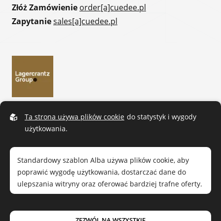
Złóż Zamówienie
order[a]cuedee.pl
Zapytanie
sales[a]cuedee.pl
Ta strona używa plików cookie
do statystyk i wygody
użytkowania.
Standardowy szablon Alba używa plików cookie, aby
poprawić wygodę użytkowania, dostarczać dane do
ulepszania witryny oraz oferować bardziej trafne oferty.
Przeczytaj naszą
politykę prywatności
. Jeśli zgadzasz się
ZEZWÓL NA WSZYSTKIE
Cue Dee © 2026.
Wszelkie prawa zastrzeżone
|
Polityka prywatności