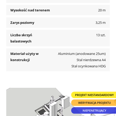
Wysokość nad terenem
20 m
Zarys poziomy
3,25 m
Liczba skrzyń
13 szt.
balastowych
Materiał użyty w
Aluminium (anodowane 25um)
konstrukcji
Stal nierdzewna A4
Stal ocynkowana HDG
PROJEKT NIESTANDARDOWY
WERYFIKACJA PROJEKTU
NIEPENETRUJĄCY