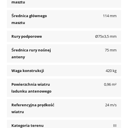
masztu
Średnica głównego
114 mm
masztu
Rury podporowe
Ø75x3,5 mm
Średnica rury nośnej
75 mm
anteny
Waga konstrukcji
420 kg
Powierzchnia wiatru
0,96 m²
ładunku antenowego
Referencyjna prędkość
24 m/s
wiatru
Kategoria terenu
III