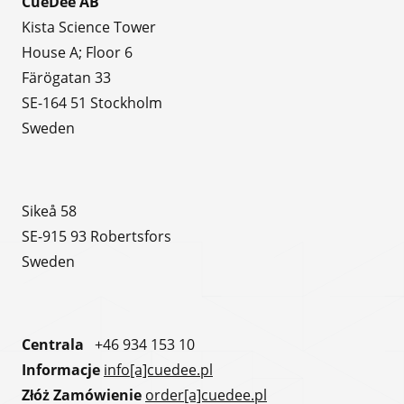
CueDee AB
Kista Science Tower
House A; Floor 6
Färögatan 33
SE-164 51 Stockholm
Sweden
Sikeå 58
SE-915 93 Robertsfors
Sweden
Centrala
+46 934 153 10
Informacje
info[a]cuedee.pl
Złóż Zamówienie
order[a]cuedee.pl