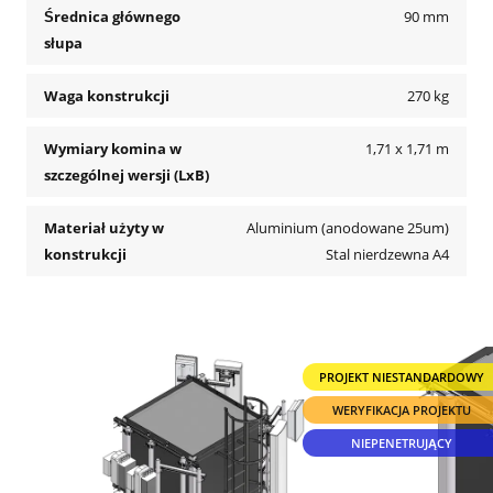
Średnica głównego
90 mm
słupa
Waga konstrukcji
270 kg
Wymiary komina w
1,71 x 1,71 m
szczególnej wersji (LxB)
Materiał użyty w
Aluminium (anodowane 25um)
konstrukcji
Stal nierdzewna A4
PROJEKT NIESTANDARDOWY
WERYFIKACJA PROJEKTU
NIEPENETRUJĄCY