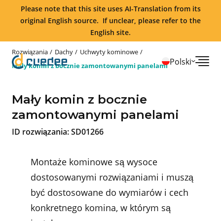
Please note that this site uses AI-Translation from its
original English source. If unclear, please refer to the
English site.
Rozwiązania
Dachy
Uchwyty kominowe
Polski
Mały komin z bocznie zamontowanymi panelami
Mały komin z bocznie
zamontowanymi panelami
ID rozwiązania:
SD01266
Montaże kominowe są wysoce
dostosowanymi rozwiązaniami i muszą
być dostosowane do wymiarów i cech
konkretnego komina, w którym są