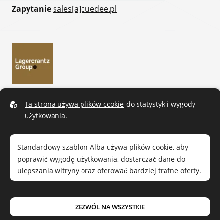
Zapytanie
sales[a]cuedee.pl
Ta strona używa plików cookie
do statystyk i wygody
użytkowania.
Standardowy szablon Alba używa plików cookie, aby
poprawić wygodę użytkowania, dostarczać dane do
ulepszania witryny oraz oferować bardziej trafne oferty.
Przeczytaj naszą
politykę prywatności
. Jeśli zgadzasz się
ZEZWÓL NA WSZYSTKIE
Cue Dee © 2026.
Wszelkie prawa zastrzeżone
|
Polityka prywatności
na nasze użycie, wybierz
Zezwól na wszystkie
. Możesz
Projektowane przez
Sphinxly
|
Easyweb CMS