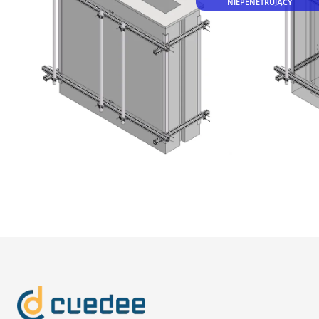
NIEPENETRUJĄCY