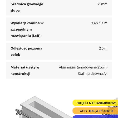
Średnica głównego
75mm
słupa
Wymiary komina w
3,4 x 1,1 m
szczególnym
rozwiązaniu (LxB)
Odległość pozioma
2,5 m
belek
Materiał użyty w
Aluminium (anodowane 25um)
konstrukcji
Stal nierdzewna A4
PROJEKT NIESTANDARDOWY
WERYFIKACJA PROJEKTU