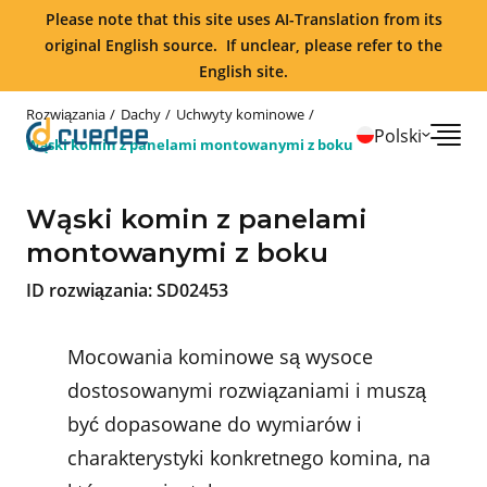
Please note that this site uses AI-Translation from its
original English source. If unclear, please refer to the
English site.
Rozwiązania
Dachy
Uchwyty kominowe
Polski
Wąski komin z panelami montowanymi z boku
Wąski komin z panelami
montowanymi z boku
ID rozwiązania:
SD02453
Mocowania kominowe są wysoce
dostosowanymi rozwiązaniami i muszą
być dopasowane do wymiarów i
charakterystyki konkretnego komina, na