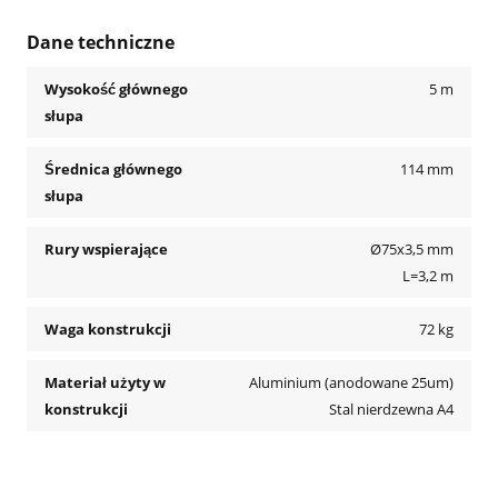
Dane techniczne
Wysokość głównego
5 m
słupa
Średnica głównego
114 mm
słupa
Rury wspierające
Ø75x3,5 mm
L=3,2 m
Waga konstrukcji
72 kg
Materiał użyty w
Aluminium (anodowane 25um)
konstrukcji
Stal nierdzewna A4