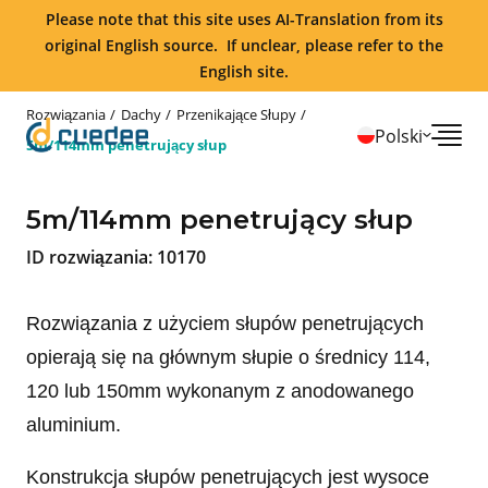
Please note that this site uses AI-Translation from its
original English source. If unclear, please refer to the
English site.
Rozwiązania
Dachy
Przenikające Słupy
Polski
5m/114mm penetrujący słup
5m/114mm penetrujący słup
ID rozwiązania:
10170
Rozwiązania z użyciem słupów penetrujących
opierają się na głównym słupie o średnicy 114,
120 lub 150mm wykonanym z anodowanego
aluminium.
Konstrukcja słupów penetrujących jest wysoce