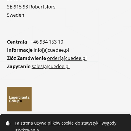
SE-915 93 Robertsfors
Sweden
Centrala
+46 934 153 10
Informacje
info[a]cuedee.pl
Złóż Zamówienie
order[a]cuedee.pl
Zapytanie
sales[a]cuedee.pl
Ta strona używa plików cookie
do statystyk i wygody
użytkowania.