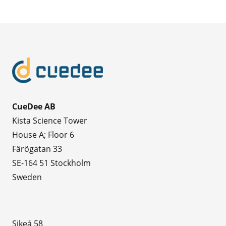
CueDee AB
Kista Science Tower
House A; Floor 6
Färögatan 33
SE-164 51 Stockholm
Sweden
Sikeå 58