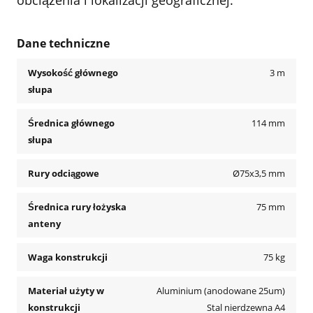
Dane techniczne
Wysokość głównego
3 m
słupa
Średnica głównego
114 mm
słupa
Rury odciągowe
Ø75x3,5 mm
Średnica rury łożyska
75 mm
anteny
Waga konstrukcji
75 kg
Materiał użyty w
Aluminium (anodowane 25um)
konstrukcji
Stal nierdzewna A4