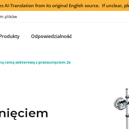
s AI-Translation from its original English source. If unclear, pl
m plików
Produkty
Odpowiedzialność
ną ramą sektorową z przesunięciem 2x
z
unięciem