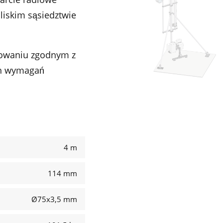
liskim sąsiedztwie
owaniu zgodnym z
ch wymagań
4 m
114 mm
Ø75x3,5 mm