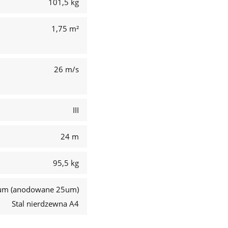
101,5 kg
1,75 m²
26 m/s
III
24 m
95,5 kg
um (anodowane 25um)
Stal nierdzewna A4