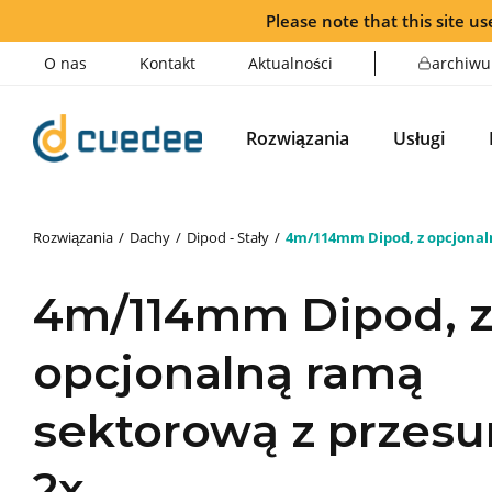
Please note that this site use
O nas
Kontakt
Aktualności
archiwu
Rozwiązania
Usługi
Rozwiązania
Dachy
Dipod - Stały
4m/114mm Dipod, z opcjonal
4m/114mm Dipod, 
opcjonalną ramą
sektorową z przes
2x