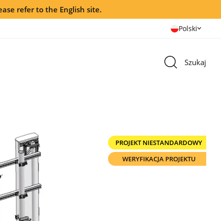
ease refer to the English site.
Polski
Szukaj
PROJEKT NIESTANDARDOWY
WERYFIKACJA PROJEKTU