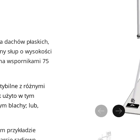
a dachów płaskich,
wny słup o wysokości
ma wspornikami 75
ybilne z różnymi
k użyto w tym
ym blachy; lub,
m przykładzie
arcie radiowe