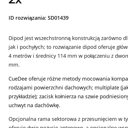
ID rozwiązania:
SD01439
Dipod jest wszechstronną konstrukcją zarówno dl
jak i pochyłych; to rozwiązanie dipod oferuje głó
4 metrów i średnicy 114 mm w połączeniu z dwo
mm.
CueDee oferuje różne metody mocowania kompat
rodzajami powierzchni dachowych; multiplate (ja
przykładzie); zacisk kołnierza na szwie podniesion
uchwyt na dachówkę.
Opcjonalna rama sektorowa z przesunięciem w ty
oferuje dwie pozycje antenowe, a opcjonalne wsp