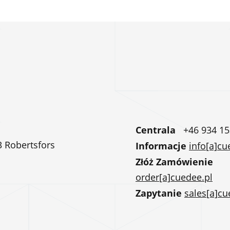
Centrala
+46 934 15
3 Robertsfors
Informacje
info[a]cu
Złóż Zamówienie
order[a]cuedee.pl
Zapytanie
sales[a]cu