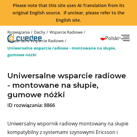
Please note that this site uses AI-Translation from its
original English source. If unclear, please refer to the
English site.
Rozwiązania
Dachy
Wsparcie Radiowe
Polski
Uniwersalne Wsparcie Radiowe
Uniwersalne wsparcie radiowe - montowane na słupie,
gumowe nóżki
Uniwersalne wsparcie radiowe
- montowane na słupie,
gumowe nóżki
ID rozwiązania:
8866
Uniwersalny wspornik radiowy montowany na słupie
kompatybilny z systemami szynowymi Ericsson i