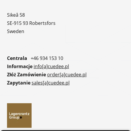
Sikeå 58
SE-915 93 Robertsfors
Sweden
Centrala
+46 934 153 10
Informacje
info[a]cuedee.pl
Złóż Zamówienie
order[a]cuedee.pl
Zapytanie
sales[a]cuedee.pl