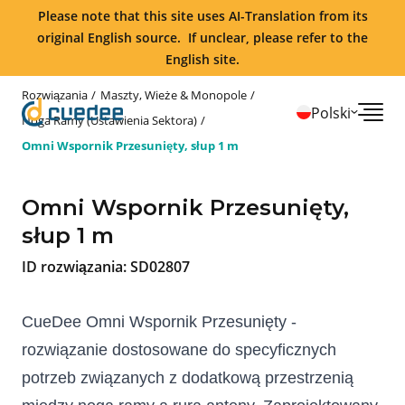
Please note that this site uses AI-Translation from its
original English source. If unclear, please refer to the
English site.
Rozwiązania
Maszty, Wieże & Monopole
Polski
Noga Ramy (Ustawienia Sektora)
Omni Wspornik Przesunięty, słup 1 m
Omni Wspornik Przesunięty,
słup 1 m
ID rozwiązania:
SD02807
CueDee Omni Wspornik Przesunięty - 
rozwiązanie dostosowane do specyficznych 
potrzeb związanych z dodatkową przestrzenią 