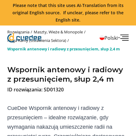
Please note that this site uses AI-Translation from its
original English source. If unclear, please refer to the
English site.
Rozwiązania
Maszty, Wieże & Monopole
Polski
Noga Ramy (Ustawienia Sektora)
Wspornik antenowy i radiowy z przesunięciem, słup 2,4 m
Wspornik antenowy i radiowy
z przesunięciem, słup 2,4 m
ID rozwiązania:
SD01320
CueDee Wspornik antenowy i radiowy z 
przesunięciem – idealne rozwiązanie, gdy 
wymagania nakazują umieszczenie radii na 