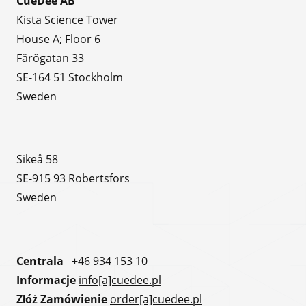
CueDee AB
Kista Science Tower
House A; Floor 6
Färögatan 33
SE-164 51 Stockholm
Sweden
Sikeå 58
SE-915 93 Robertsfors
Sweden
Centrala
+46 934 153 10
Informacje
info[a]cuedee.pl
Złóż Zamówienie
order[a]cuedee.pl