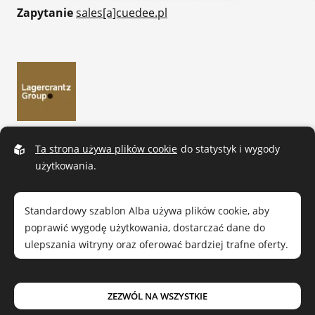
Zapytanie
sales[a]cuedee.pl
Ta strona używa plików cookie
do statystyk i wygody
użytkowania.
Standardowy szablon Alba używa plików cookie, aby
poprawić wygodę użytkowania, dostarczać dane do
ulepszania witryny oraz oferować bardziej trafne oferty.
Przeczytaj naszą
politykę prywatności
. Jeśli zgadzasz się
ZEZWÓL NA WSZYSTKIE
Cue Dee © 2026.
Wszelkie prawa zastrzeżone
|
Polityka prywatności
na nasze użycie, wybierz
Zezwól na wszystkie
. Możesz
Projektowane przez
Sphinxly
|
Easyweb CMS