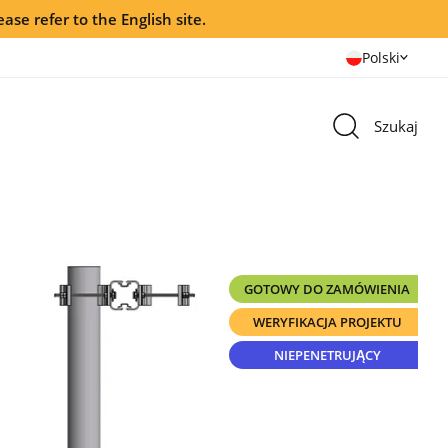
ease refer to the English site.
Polski
Szukaj
GOTOWY DO ZAMÓWIENIA
WERYFIKACJA PROJEKTU
NIEPENETRUJĄCY