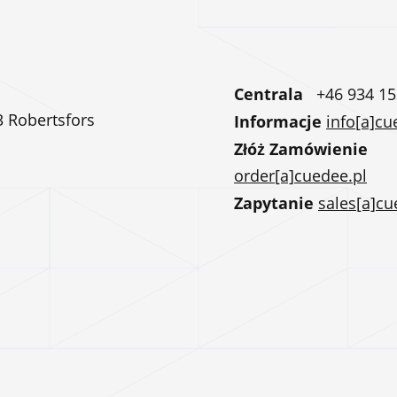
Centrala
+46 934 15
3 Robertsfors
Informacje
info[a]cu
Złóż Zamówienie
order[a]cuedee.pl
Zapytanie
sales[a]cu