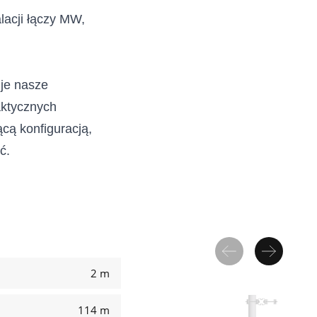
acji łączy MW, 
je nasze 
ktycznych 
ącą konfiguracją, 
ć.
2 m
114 m