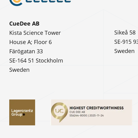
CueDee AB
Sikeå 58
Kista Science Tower
SE-915 9
House A; Floor 6
Sweden
Färögatan 33
SE-164 51 Stockholm
Sweden