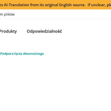
s AI-Translation from its original English source. If unclear, pl
m plików
Produkty
Odpowiedzialność
Podpora łącza dwunożnego