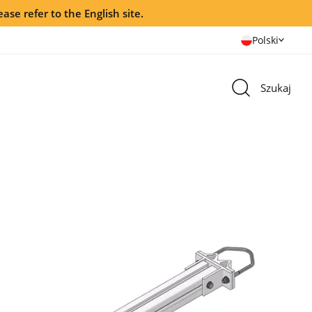
ease refer to the English site.
Polski
Szukaj