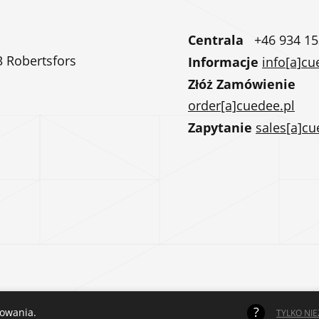
Centrala
+46 934 15
3 Robertsfors
Informacje
info[a]cu
Złóż Zamówienie
order[a]cuedee.pl
Zapytanie
sales[a]cu
kowania.
TYLKO NI