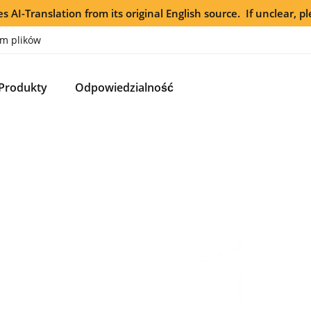
s AI-Translation from its original English source. If unclear, pl
m plików
Produkty
Odpowiedzialność