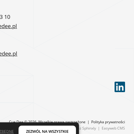
3 10
edee.pl
edee.pl
Cue Dee © 2026.
Wszelkie prawa zastrzeżone
|
Polityka prywatności
Projektowane przez
Sphinxly
|
Easyweb CMS
ZEZWÓL NA WSZYSTKIE
EZBĘDNE