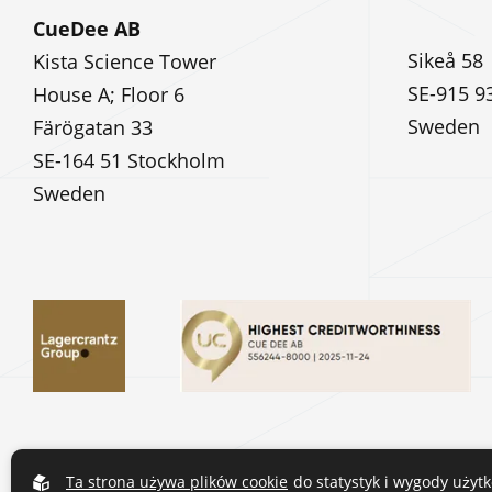
CueDee AB
Sikeå 58
Kista Science Tower
SE-915 9
House A; Floor 6
Sweden
Färögatan 33
SE-164 51 Stockholm
Sweden
Ta strona używa plików cookie
do statystyk i wygody użyt