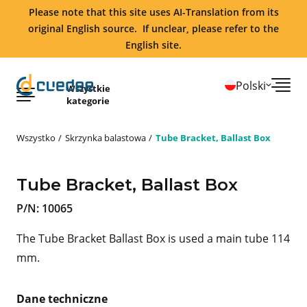
Please note that this site uses AI-Translation from its
original English source. If unclear, please refer to the
English site.
Polski
Wszystkie
kategorie
Wszystko
Skrzynka balastowa
Tube Bracket, Ballast Box
Tube Bracket, Ballast Box
P/N:
10065
The Tube Bracket Ballast Box is used a main tube 114
mm.
Dane techniczne