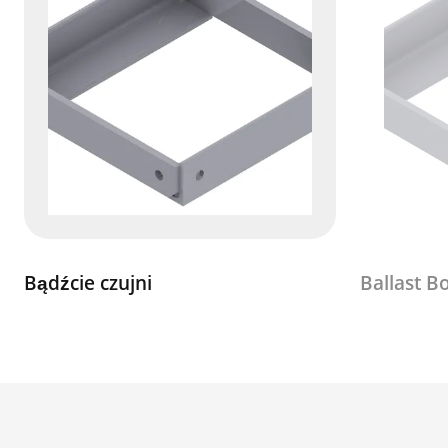
Bądźcie czujni
Ballast B