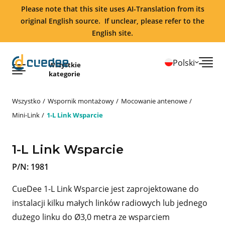
Please note that this site uses AI-Translation from its
original English source. If unclear, please refer to the
English site.
Polski
Wszystkie
kategorie
Wszystko
Wspornik montażowy
Mocowanie antenowe
Mini-Link
1-L Link Wsparcie
1-L Link Wsparcie
P/N:
1981
CueDee 1-L Link Wsparcie jest zaprojektowane do
instalacji kilku małych linków radiowych lub jednego
dużego linku do Ø3,0 metra ze wsparciem