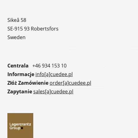
Sikeå 58
SE-915 93 Robertsfors
Sweden
Centrala
+46 934 153 10
Informacje
info[a]cuedee.pl
Złóż Zamówienie
order[a]cuedee.pl
Zapytanie
sales[a]cuedee.pl