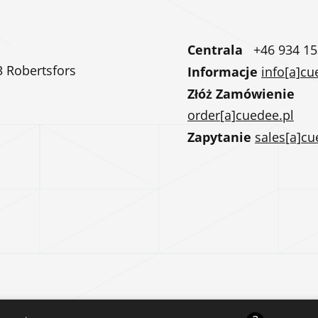
Centrala
+46 934 15
3 Robertsfors
Informacje
info[a]cu
Złóż Zamówienie
order[a]cuedee.pl
Zapytanie
sales[a]cu