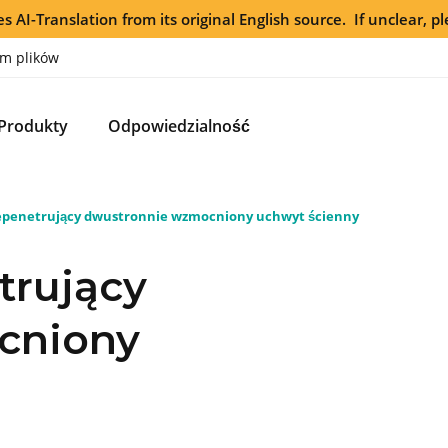
s AI-Translation from its original English source. If unclear, pl
m plików
Produkty
Odpowiedzialność
penetrujący dwustronnie wzmocniony uchwyt ścienny
rujący
cniony