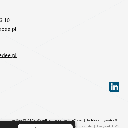
3 10
edee.pl
edee.pl
Cue Dee © 2026.
Wszelkie prawa zastrzeżone
|
Polityka prywatności
Projektowane przez
Sphinxly
|
Easyweb CMS