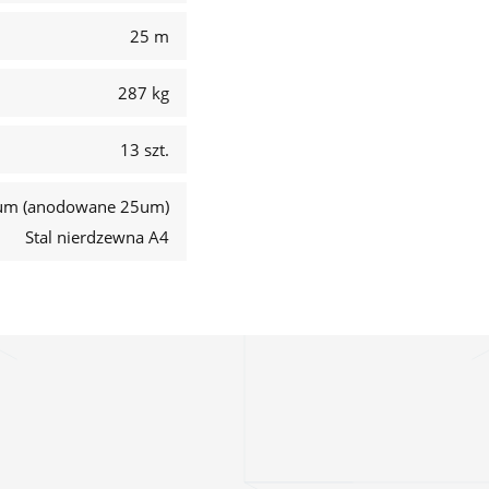
25 m
287 kg
13 szt.
um (anodowane 25um)
Stal nierdzewna A4