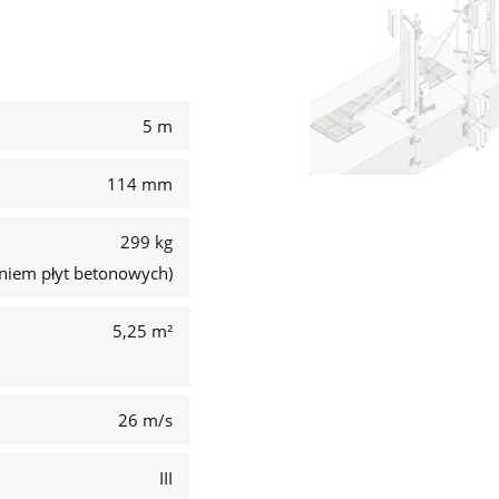
5 m
114 mm
299 kg
eniem płyt betonowych)
5,25 m²
26 m/s
III