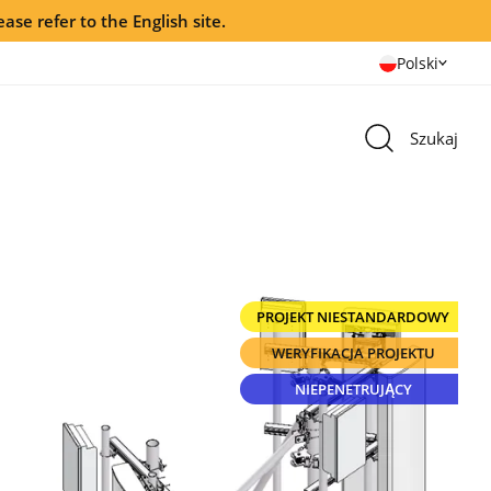
ease refer to the English site.
Polski
Szukaj
PROJEKT NIESTANDARDOWY
WERYFIKACJA PROJEKTU
NIEPENETRUJĄCY