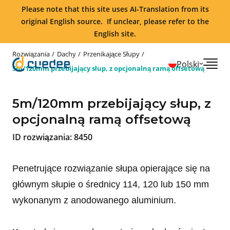
Please note that this site uses AI-Translation from its
original English source. If unclear, please refer to the
English site.
Rozwiązania
Dachy
Przenikające Słupy
Polski
5m/120mm przebijający słup, z opcjonalną ramą offsetową
5m/120mm przebijający słup, z
opcjonalną ramą offsetową
ID rozwiązania:
8450
Penetrujące rozwiązanie słupa opierające się na
głównym słupie o średnicy 114, 120 lub 150 mm
wykonanym z anodowanego aluminium.