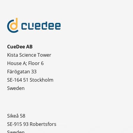
CueDee AB
Kista Science Tower
House A; Floor 6
Färögatan 33
SE-164 51 Stockholm
Sweden
Sikeå 58
SE-915 93 Robertsfors
Sweden