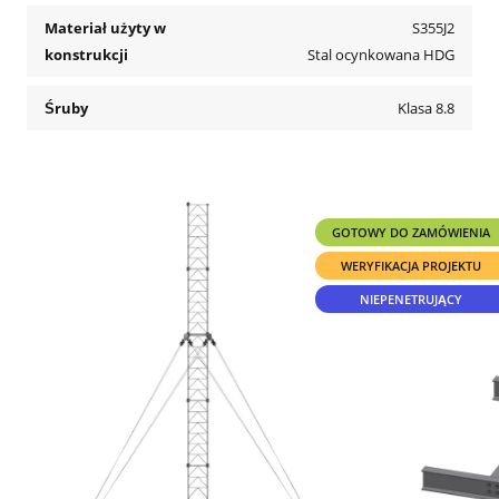
Materiał użyty w
S355J2
konstrukcji
Stal ocynkowana HDG
Śruby
Klasa 8.8
GOTOWY DO ZAMÓWIENIA
WERYFIKACJA PROJEKTU
NIEPENETRUJĄCY