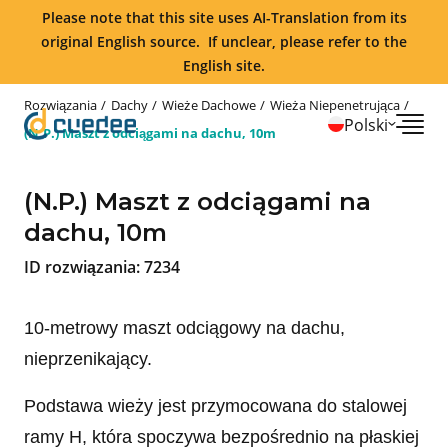
Please note that this site uses AI-Translation from its
original English source. If unclear, please refer to the
English site.
Rozwiązania
Dachy
Wieże Dachowe
Wieża Niepenetrująca
Polski
(N.P.) Maszt z odciągami na dachu, 10m
(N.P.) Maszt z odciągami na
dachu, 10m
ID rozwiązania:
7234
10-metrowy maszt odciągowy na dachu,
nieprzenikający.
Podstawa wieży jest przymocowana do stalowej
ramy H, która spoczywa bezpośrednio na płaskiej