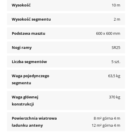
Wysokość
10 m
Wysokość segmentu
2 m
Podstawa masztu
600 x 600 mm
Nogi ramy
SR25
Liczba segmentów
5 szt.
Waga pojedynczego
63,5 kg
segmentu
Waga głównej
370 kg
konstrukcji
Powierzchnia wiatrowa
8 m² górna 4 m
ładunku anteny
12 m² górna 4 m